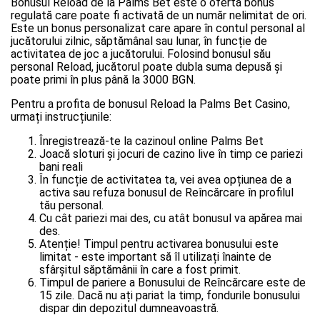
Bonusul Reload de la Palms Bet este o ofertă bonus
regulată care poate fi activată de un număr nelimitat de ori.
Este un bonus personalizat care apare în contul personal al
jucătorului zilnic, săptămânal sau lunar, în funcție de
activitatea de joc a jucătorului. Folosind bonusul său
personal Reload, jucătorul poate dubla suma depusă și
poate primi în plus până la 3000 BGN.
Pentru a profita de bonusul Reload la Palms Bet Casino,
urmați instrucțiunile:
Înregistrează-te la cazinoul online Palms Bet
Joacă sloturi și jocuri de cazino live în timp ce pariezi
bani reali
În funcție de activitatea ta, vei avea opțiunea de a
activa sau refuza bonusul de Reîncărcare în profilul
tău personal.
Cu cât pariezi mai des, cu atât bonusul va apărea mai
des.
Atenție! Timpul pentru activarea bonusului este
limitat - este important să îl utilizați înainte de
sfârșitul săptămânii în care a fost primit.
Timpul de pariere a Bonusului de Reîncărcare este de
15 zile. Dacă nu ați pariat la timp, fondurile bonusului
dispar din depozitul dumneavoastră.