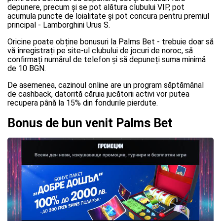
depunere, precum și se pot alătura clubului VIP, pot
acumula puncte de loialitate și pot concura pentru premiul
principal - Lamborghini Urus S.
Oricine poate obține bonusuri la Palms Bet - trebuie doar să
vă înregistrați pe site-ul clubului de jocuri de noroc, să
confirmați numărul de telefon și să depuneți suma minimă
de 10 BGN.
De asemenea, cazinoul online are un program săptămânal
de cashback, datorită căruia jucătorii activi vor putea
recupera până la 15% din fondurile pierdute.
Bonus de bun venit Palms Bet