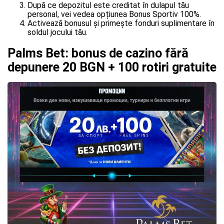
După ce depozitul este creditat în dulapul tău
personal, vei vedea opțiunea Bonus Sportiv 100%.
Activează bonusul și primește fonduri suplimentare în
soldul jocului tău.
Palms Bet: bonus de cazino fără
depunere 20 BGN + 100 rotiri gratuite