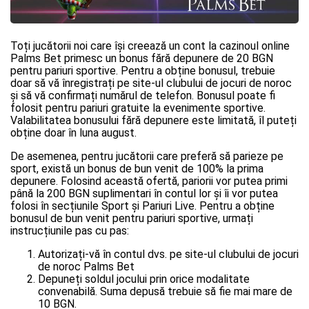
Toți jucătorii noi care își creează un cont la cazinoul online
Palms Bet primesc un bonus fără depunere de 20 BGN
pentru pariuri sportive. Pentru a obține bonusul, trebuie
doar să vă înregistrați pe site-ul clubului de jocuri de noroc
și să vă confirmați numărul de telefon. Bonusul poate fi
folosit pentru pariuri gratuite la evenimente sportive.
Valabilitatea bonusului fără depunere este limitată, îl puteți
obține doar în luna august.
De asemenea, pentru jucătorii care preferă să parieze pe
sport, există un bonus de bun venit de 100% la prima
depunere. Folosind această ofertă, pariorii vor putea primi
până la 200 BGN suplimentari în contul lor și îi vor putea
folosi în secțiunile Sport și Pariuri Live. Pentru a obține
bonusul de bun venit pentru pariuri sportive, urmați
instrucțiunile pas cu pas:
Autorizați-vă în contul dvs. pe site-ul clubului de jocuri
de noroc Palms Bet
Depuneți soldul jocului prin orice modalitate
convenabilă. Suma depusă trebuie să fie mai mare de
10 BGN.