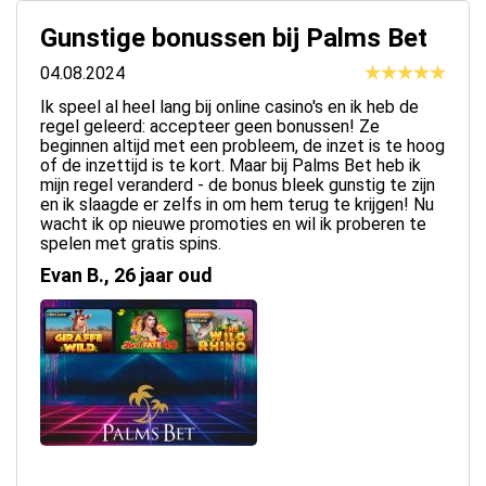
Gunstige bonussen bij Palms Bet
04.08.2024
Ik speel al heel lang bij online casino's en ik heb de
regel geleerd: accepteer geen bonussen! Ze
beginnen altijd met een probleem, de inzet is te hoog
of de inzettijd is te kort. Maar bij Palms Bet heb ik
mijn regel veranderd - de bonus bleek gunstig te zijn
en ik slaagde er zelfs in om hem terug te krijgen! Nu
wacht ik op nieuwe promoties en wil ik proberen te
spelen met gratis spins.
Evan B., 26 jaar oud