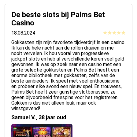
De beste slots bij Palms Bet
Casino
18.08.2024
Gokkasten zijn mijn favoriete tijdverdrijf in een casino.
Ik kan de hele nacht aan de rollen draaien en me
nooit vervelen. Ik hou vooral van progressieve
jackpot slots en heb al verschillende keren veel geld
gewonnen. Ik was op zoek naar een casino met een
grote selectie gokkasten en Palms Bet heeft een
enorme bibliotheek met gokkasten, zelfs van de
beste aanbieders. Ik speel met veel enthousiasme
en probeer elke avond een nieuw spel. En trouwens,
Palms Bet heeft zeer gunstige slotbonussen, ze
geven bijvoorbeeld freespins voor het registreren.
Gokken is dus niet alleen leuk, maar ook
winstgevend!
Samuel V., 38 jaar oud