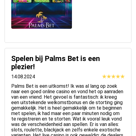
Spelen bij Palms Bet is een
plezier!
14.08.2024
Palms Bet is een uitkomst! Ik was al lang op zoek
naar een goed online casino en vond het op aanraden
van een vriend. Het gevoel is fantastisch: ik kreeg
een uitstekende welkomstbonus en de storting ging
gemakkelijk. Het is heel gemakkelijk om te beginnen
met spelen, ik had maar een paar minuten nodig om
te registreren en te storten. Wat ik vooral leuk vond
was de verscheidenheid aan spellen. Er is van alles:
slots, roulette, blackjack en zelfs enkele exotische
varianten. Het live casino is ook geweldig: de dealers