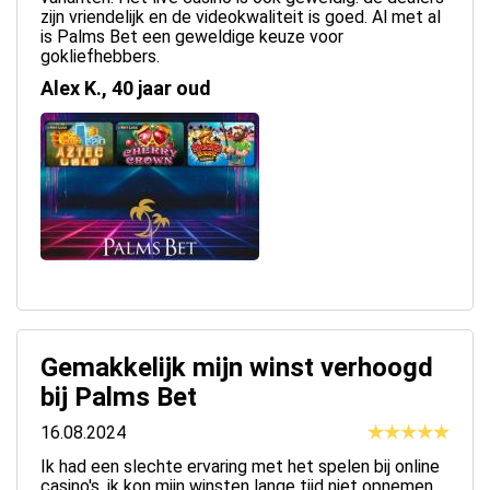
zijn vriendelijk en de videokwaliteit is goed. Al met al
is Palms Bet een geweldige keuze voor
gokliefhebbers.
Alex K., 40 jaar oud
Gemakkelijk mijn winst verhoogd
bij Palms Bet
16.08.2024
Ik had een slechte ervaring met het spelen bij online
casino's, ik kon mijn winsten lange tijd niet opnemen.