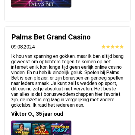
Palms Bet Grand Casino
09.08.2024
Ik hou van spanning en gokken, maar ik ben altijd bang
geweest om oplichters tegen te komen op het
internet en ik kon lange tijd geen eerlijk online casino
vinden. En nu heb ik eindelijk geluk. Spelen bij Palms
Bet is een plezier, er zijn bonussen en genoeg spellen
naar ieders smaak. Je kunt zelfs wedden op sport,
dit casino zal je absoluut niet vervelen. Het beste
van alles is dat bonusweddenschappen hier favoriet
zijn, de inzet is erg laag in vergelijking met andere
gokclubs. Ik raad het iedereen aan.
Viktor O., 35 jaar oud