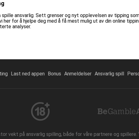
ng
 å spille ansvarlig. Sett grenser og nyt opplevelsen av tipping so
vi her for å hjelpe deg med å få mest mulig ut av din online tipp
terte analyser.
ting
Last ned appen
Bonus
Anmeldelser
Ansvarlig spill
Pers
or vekt på ansvarlig spilling, både for våre partnere og spillere.