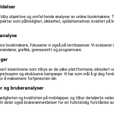
ldelser
l å tilby objektive og omfattende analyser av online bookmakere.
pekter som pålitelighet, sikkerhet, spillalternativer, kvalitet på
oanalyse
lysere bookmakere, fokuserer vi også på nettkasinoer. Vi evaluerer
verandører, grafikk, grensesnitt og programvare.
nger
ysert insentivene som tilbys av de ulike plattformene, inkludert
ratisspinn og eksklusive kampanjer. Vi har som mål å gi deg ford
for å maksimere fortjenesten din.
r og brukeranalyser
geligheten og kvaliteten på mobilapper, og tilbyr detaljerte veile
Vi deler også brukeranmeldelser for en fullstendig forståelse a