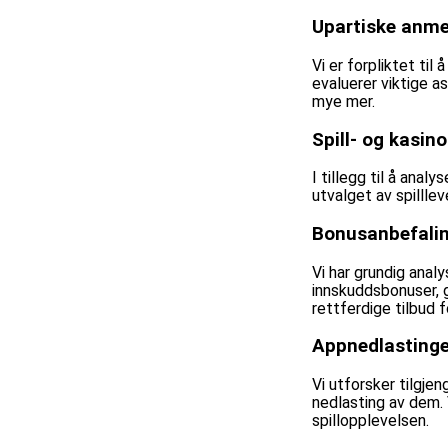
Upartiske anme
Vi er forpliktet ti
evaluerer viktige as
mye mer.
Spill- og kasin
I tillegg til å ana
utvalget av spillle
Bonusanbefali
Vi har grundig anal
innskuddsbonuser, g
rettferdige tilbud 
Appnedlastinge
Vi utforsker tilgjen
nedlasting av dem. 
spillopplevelsen.