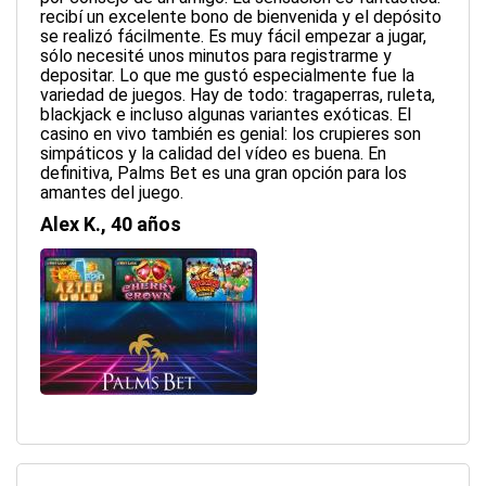
recibí un excelente bono de bienvenida y el depósito
se realizó fácilmente. Es muy fácil empezar a jugar,
sólo necesité unos minutos para registrarme y
depositar. Lo que me gustó especialmente fue la
variedad de juegos. Hay de todo: tragaperras, ruleta,
blackjack e incluso algunas variantes exóticas. El
casino en vivo también es genial: los crupieres son
simpáticos y la calidad del vídeo es buena. En
definitiva, Palms Bet es una gran opción para los
amantes del juego.
Alex K., 40 años