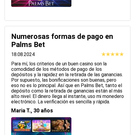
Numerosas formas de pago en
Palms Bet
18.08.2024
Para mí, los criterios de un buen casino son la
comodidad de los métodos de pago de los
depósitos y la rapidez en la retirada de las ganancias.
Por supuesto, las bonificaciones son buenas, pero
eso no es lo principal. Así que en Palms Bet, tanto el
depósito como la retirada de ganancias están al más
alto nivel. El dinero llega al instante, uso mi monedero
electrónico. La verificación es sencilla y rápida.
Maria T., 30 años