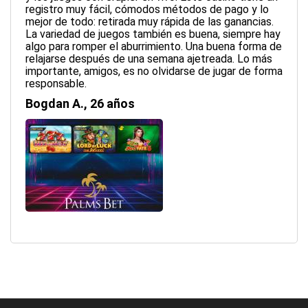
registro muy fácil, cómodos métodos de pago y lo
mejor de todo: retirada muy rápida de las ganancias.
La variedad de juegos también es buena, siempre hay
algo para romper el aburrimiento. Una buena forma de
relajarse después de una semana ajetreada. Lo más
importante, amigos, es no olvidarse de jugar de forma
responsable.
Bogdan A., 26 años