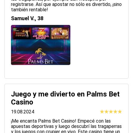
registrarse. Así que apostar no sólo es divertido, ¡sino
también rentable!
Samuel V., 38
Juego y me divierto en Palms Bet
Casino
19.08.2024
¡Me encanta Palms Bet Casino! Empecé con las
apuestas deportivas y luego descubrí las tragaperras
y los juegos con crupier en vivo. Este casino tiene un