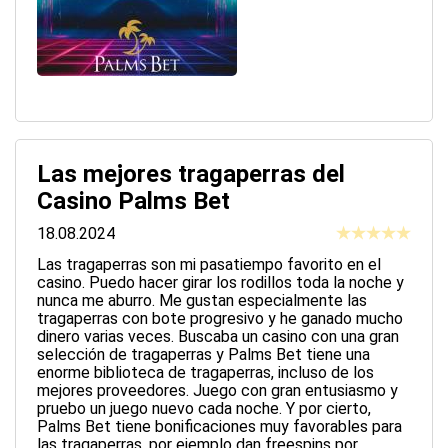
Las mejores tragaperras del
Casino Palms Bet
18.08.2024
Las tragaperras son mi pasatiempo favorito en el
casino. Puedo hacer girar los rodillos toda la noche y
nunca me aburro. Me gustan especialmente las
tragaperras con bote progresivo y he ganado mucho
dinero varias veces. Buscaba un casino con una gran
selección de tragaperras y Palms Bet tiene una
enorme biblioteca de tragaperras, incluso de los
mejores proveedores. Juego con gran entusiasmo y
pruebo un juego nuevo cada noche. Y por cierto,
Palms Bet tiene bonificaciones muy favorables para
las tragaperras, por ejemplo dan freespins por