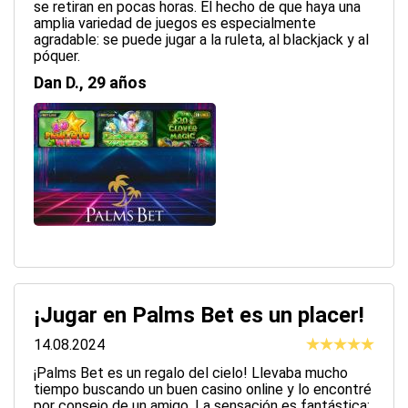
se retiran en pocas horas. El hecho de que haya una
amplia variedad de juegos es especialmente
agradable: se puede jugar a la ruleta, al blackjack y al
póquer.
Dan D., 29 años
¡Jugar en Palms Bet es un placer!
14.08.2024
¡Palms Bet es un regalo del cielo! Llevaba mucho
tiempo buscando un buen casino online y lo encontré
por consejo de un amigo. La sensación es fantástica: